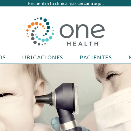
Encuentra tu clínica más cercana aquí.
OS
UBICACIONES
PACIENTES