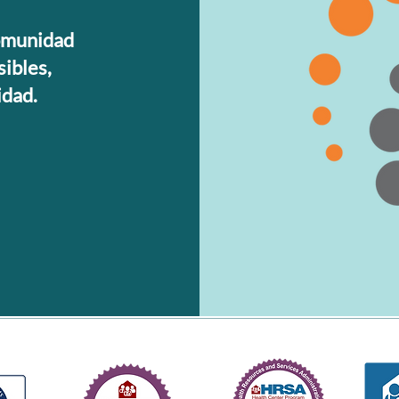
comunidad
ibles,
idad.