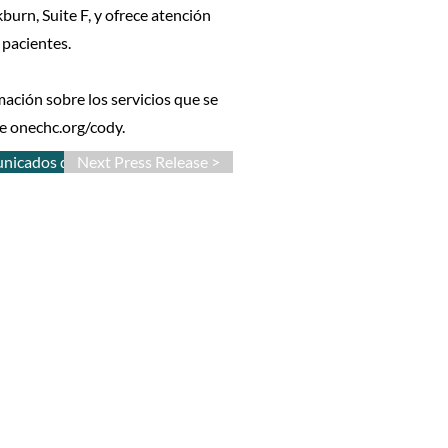
burn, Suite F, y ofrece atención
 pacientes.
ación sobre los servicios que se
te onechc.org/cody.
unicados de prensa
Next Press Release >