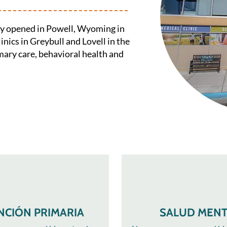
lly opened in Powell, Wyoming in
inics in Greybull and Lovell in the
imary care, behavioral health and
NCIÓN PRIMARIA
SALUD MENT