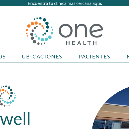
Encuentra tu clínica más cercana aquí.
OS
UBICACIONES
PACIENTES
well