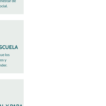
enestar de
cial.
ESCUELA
ue los
os y
nder.