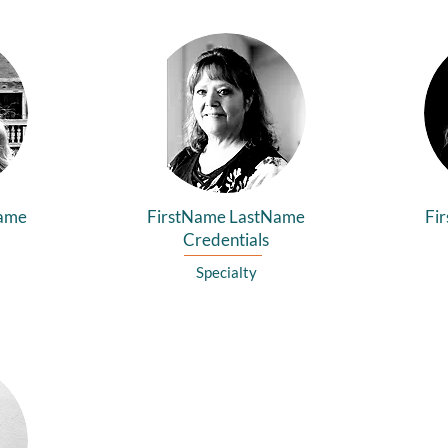
Name
FirstName LastName
Fi
Credentials
Specialty