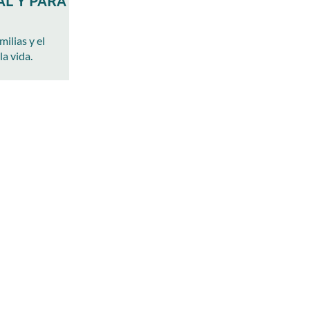
L Y PARA
ilias y el
la vida.